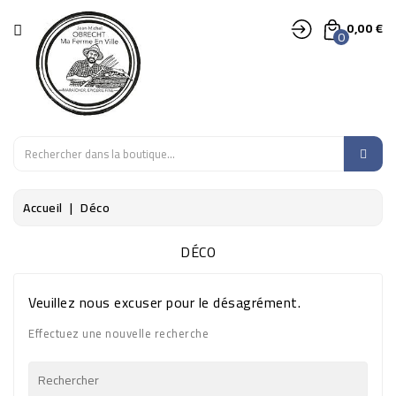
CATÉGORIE
0,00 €
0
LÉGUMES
FRUITS
EPICERIE
Accueil
Déco
SALADES,
AROMATES,
DÉCO
FLEURS
Veuillez nous excuser pour le désagrément.
DÉCO
Effectuez une nouvelle recherche