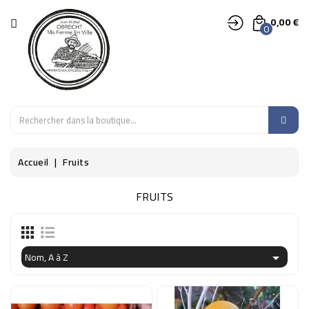
CATÉGORIE
0,00 €
0
LÉGUMES
FRUITS
EPICERIE
Accueil
Fruits
SALADES,
AROMATES,
FRUITS
FLEURS
DÉCO
Nom, A à Z
