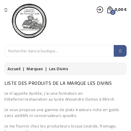
CATÉGORIE
0,00 €
0
LÉGUMES
FRUITS
EPICERIE
Accueil
Marques
Les Divins
SALADES,
AROMATES,
LISTE DES PRODUITS DE LA MARQUE LES DIVINS
FLEURS
Je m’appelle Aurélie, j’ai une formation en
hôtellerie/restauration au lycée Alexandre Dumas à Illkirch.
DÉCO
Je vous propose une gamme de plats traiteurs riche en goûts
sans additifs ni conservateurs ajoutés.
Je me fournis chez les producteurs locaux (viande, fromage,