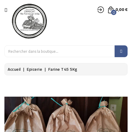
CATÉGORIE
0,00 €
0
LÉGUMES
FRUITS
EPICERIE
Accueil
Epicerie
Farine T45 5Kg
SALADES,
AROMATES,
FLEURS
DÉCO