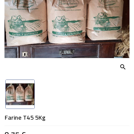
search
Farine T45 5Kg